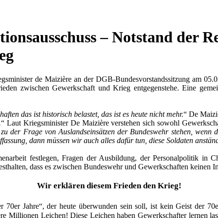
tionsausschuss – Notstand der R
eg
minister de Maizière an der DGB-Bundesvorstandssitzung am 05.02.
Frieden zwischen Gewerkschaft und Krieg entgegenstehe. Eine gemei
en das ist historisch belastet, das ist es heute nicht mehr.
“ De Maizi
.
“ Laut Kriegsminister De Maizière verstehen sich sowohl Gewerksch
t zu der Frage von Auslandseinsätzen der Bundeswehr stehen, wenn d
uffassung, dann müssen wir auch alles dafür tun, diese Soldaten anstän
arbeit festlegen, Fragen der Ausbildung, der Personalpolitik in C
al festhalten, dass es zwischen Bundeswehr und Gewerkschaften keinen I
Wir erklären diesem Frieden den Krieg!
70er Jahre“, der heute überwunden sein soll, ist kein Geist der 70e
ere Millionen Leichen! Diese Leichen haben Gewerkschafter lernen la