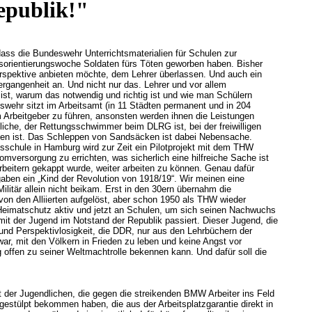
epublik!"
ss die Bundeswehr Unterrichtsmaterialien für Schulen zur
fsorientierungswoche Soldaten fürs Töten geworben haben. Bisher
perspektive anbieten möchte, dem Lehrer überlassen. Und auch ein
rgangenheit an. Und nicht nur das. Lehrer und vor allem
 ist, warum das notwendig und richtig ist und wie man Schülern
eswehr sitzt im Arbeitsamt (in 11 Städten permanent und in 204
Arbeitgeber zu führen, ansonsten werden ihnen die Leistungen
iche, der Rettungsschwimmer beim DLRG ist, bei der freiwilligen
tzen ist. Das Schleppen von Sandsäcken ist dabei Nebensache.
sschule in Hamburg wird zur Zeit ein Pilotprojekt mit dem THW
versorgung zu errichten, was sicherlich eine hilfreiche Sache ist
rbeitern gekappt wurde, weiter arbeiten zu können. Genau dafür
aben ein „Kind der Revolution von 1918/19“. Wir meinen eine
itär allein nicht beikam. Erst in den 30ern übernahm die
von den Alliierten aufgelöst, aber schon 1950 als THW wieder
Heimatschutz aktiv und jetzt an Schulen, um sich seinen Nachwuchs
mit der Jugend im Notstand der Republik passiert. Dieser Jugend, die
t und Perspektivlosigkeit, die DDR, nur aus den Lehrbüchern der
ar, mit den Völkern in Frieden zu leben und keine Angst vor
g offen zu seiner Weltmachtrolle bekennen kann. Und dafür soll die
at der Jugendlichen, die gegen die streikenden BMW Arbeiter ins Feld
rgestülpt bekommen haben, die aus der Arbeitsplatzgarantie direkt in