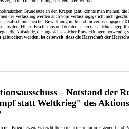
nds zogen und die im Grundgesetz verankert wurden.
kratischen Grundsätze an den Kragen geht, könnte man meinen, die Her
nien der Verfassung werden auch vom Verfassungsgericht nicht geschüt
 spezifisch militärischer Bewaffnung im Inland für verfassungsgemäß 
en aus dem Hitler- Faschismus und der deutschen Geschichte angegriffen
gegen die Aufstände, die angesichts solcher Entwicklungen notwendig
gebrochen werden, ist es soweit, dass die Herrschaft der Herrs
ionsausschuss – Notstand der Re
mpf statt Weltkrieg" des Aktion
“
n den Krieg hetzen. Es reicht Ihnen nicht mehr nur im eigenen Land 