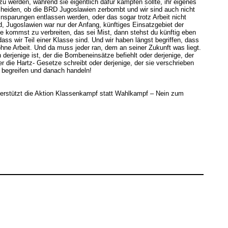
 werden, während sie eigentlich dafür kämpfen sollte, ihr eigenes
cheiden, ob die BRD Jugoslawien zerbombt und wir sind auch nicht
nsparungen entlassen werden, oder das sogar trotz Arbeit nicht
ird, Jugoslawien war nur der Anfang, künftiges Einsatzgebiet der
e kommst zu verbreiten, das sei Mist, dann stehst du künftig eben
ss wir Teil einer Klasse sind. Und wir haben längst begriffen, dass
ne Arbeit. Und da muss jeder ran, dem an seiner Zukunft was liegt.
rjenige ist, der die Bombeneinsätze befiehlt oder derjenige, der
er die Hartz- Gesetze schreibt oder derjenige, der sie verschrieben
 begreifen und danach handeln!
erstützt die Aktion Klassenkampf statt Wahlkampf – Nein zum