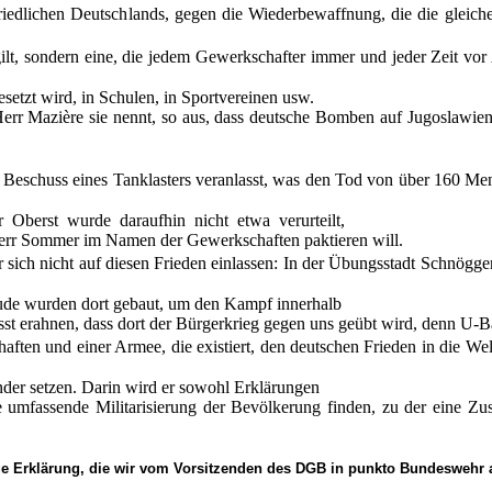
iedlichen Deutschlands, gegen die Wiederbewaffnung, die die gleiche
 gilt, sondern eine, die jedem Gewerkschafter immer und jeder Zeit vo
tzt wird, in Schulen, in Sportvereinen usw.
rr Mazière sie nennt, so aus, dass deutsche Bomben auf Jugoslawien
Beschuss eines Tanklasters veranlasst, was den Tod von über 160 Men
Oberst wurde daraufhin nicht etwa verurteilt,
 Herr Sommer im Namen der Gewerkschaften paktieren will.
ter sich nicht auf diesen Frieden einlassen: In der Übungsstadt Schnög
äude wurden dort gebaut, um den Kampf innerhalb
sst erahnen, dass dort der Bürgerkrieg gegen uns geübt wird, denn U-B
ten und einer Armee, die existiert, den deutschen Frieden in die We
nder setzen. Darin wird er sowohl Erklärungen
e umfassende Militarisierung der Bevölkerung finden, zu der eine 
e Erklärung, die wir vom Vorsitzenden des DGB in punkto Bundeswehr ak