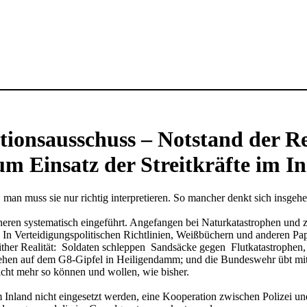
ionsausschuss – Notstand der R
m Einsatz der Streitkräfte im I
, man muss sie nur richtig interpretieren. So mancher denkt sich insg
eren systematisch eingeführt. Angefangen bei Naturkatastrophen und zu
r. In Verteidigungspolitischen Richtlinien, Weißbüchern und anderen P
seither Realität: Soldaten schleppen Sandsäcke gegen Flutkatastrophen,
schehen auf dem G8-Gipfel in Heiligendamm; und die Bundeswehr übt mi
icht mehr so können und wollen, wie bisher.
m Inland nicht eingesetzt werden, eine Kooperation zwischen Polizei un