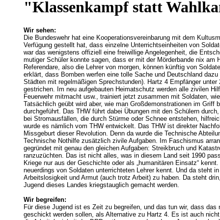
"Klassenkampf statt Wahlka
Wir sehen:
Die Bundeswehr hat eine Kooperationsvereinbarung mit dem Kultusmi
Verfügung gestellt hat, dass einzelne Unterrichtseinheiten von Sol
war das wenigstens offiziell eine freiwillige Angelegenheit, die En
mutiger Schüler konnte sagen, dass er mit der Mörderbande nix am Hu
Referendare, also die Lehrer von morgen, können künftig von Soldate
erklärt, dass Bomben werfen eine tolle Sache und Deutschland dazu a
Städten mit regelmäßigen Sprechstunden). Hartz 4 Empfänger unter
gestrichen. Im neu aufgebauten Heimatschutz werden alle zivilen Hi
Feuerwehr mitmacht usw., trainiert jetzt zusammen mit Soldaten, w
Tatsächlich geübt wird aber, wie man Großdemonstrationen im Griff 
durchgeführt. Das THW führt dabei Übungen mit den Schülern durch, 
bei Stromausfällen, die durch Stürme oder Schnee entstehen, hilfrei
wurde es nämlich vom THW entwickelt. Das THW ist direkter Nachfolg
Missgeburt dieser Revolution. Denn da wurde die Technische Abteilu
Technische Nothilfe zusätzlich zivile Aufgaben. Im Faschismus arra
gegründet mit genau den gleichen Aufgaben: Streikbruch und Katast
ranzuzüchten. Das ist nicht alles, was in diesem Land seit 1990 pass
Kriege nur aus der Geschichte oder als „humanitären Einsatz“ kennt. 
neuerdings von Soldaten unterrichteten Lehrer kennt. Und da steht i
Arbeitslosigkeit und Armut (auch trotz Arbeit) zu haben. Da steht dr
Jugend dieses Landes kriegstauglich gemacht werden.
Wir begreifen:
Für diese Jugend ist es Zeit zu begreifen, und das tun wir, dass das
geschickt werden sollen, als Alternative zu Hartz 4. Es ist auch nich