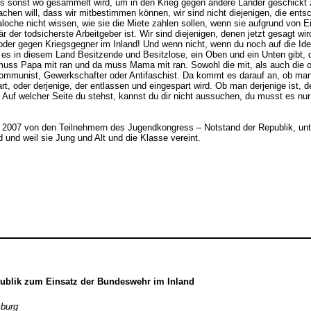
s sonst wo gesammelt wird, um in den Krieg gegen andere Länder geschickt zu
en will, dass wir mitbestimmen können, wir sind nicht diejenigen, die ents
che nicht wissen, wie sie die Miete zahlen sollen, wenn sie aufgrund von Ei
är der todsicherste Arbeitgeber ist. Wir sind diejenigen, denen jetzt gesagt w
oder gegen Kriegsgegner im Inland! Und wenn nicht, wenn du noch auf die Ide
es in diesem Land Besitzende und Besitzlose, ein Oben und ein Unten gibt, da
uss Papa mit ran und da muss Mama mit ran. Sowohl die mit, als auch die oh
mmunist, Gewerkschafter oder Antifaschist. Da kommt es darauf an, ob man de
rt, oder derjenige, der entlassen und eingespart wird. Ob man derjenige ist, d
Auf welcher Seite du stehst, kannst du dir nicht aussuchen, du musst es nur
 2007 von den Teilnehmern des Jugendkongress – Notstand der Republik, unt
 und weil sie Jung und Alt und die Klasse vereint.
ublik zum Einsatz der Bundeswehr im Inland
mburg