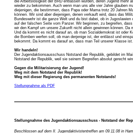
die Arbeitslosigkeit der BRD entlassen wurden, deren Jugend mehr al
wieder zu bekommen. Auch wenn man uns alle vier Jahre glauben mach
diejenigen, die bestimmen, dass Papa oder Mama trotz 20 Jahren Malo
können. Wir sind aber diejenigen, denen verkauft wird, dass das Milit
Bundeswehr ist die ganze Welt und du bist dabei, ob in Jugoslawien 
auf der falschen Seite vom Panzer. Wir beginnen, zu begreifen, dass 
wir den Kampf um unsere Zukunft nicht allein gewinnen können. Da m
Und da kommt es nicht darauf an, ob man Sozialdemokrat ist oder Ko
die Bomben werfen soll, ob man derjenige ist, der entlässt und einspa
bekommt. Da kommt es darauf an, dass man Teil unserer Klasse ist. 
Wir handeln!
Der Jugendaktionsausschuss Notstand der Republik, gebildet im Mai
Notstand der Republik, weil sie seinem Begreifen absolut gerecht wird
Gegen die Militarisierung der Jugend!
Weg mit dem Notstand der Republik!
Weg mit dieser Regierung des permanenten Notstands!
Stellungnahme als PDF
Stellungnahme des Jugendaktionsausschuss - Notstand der Rep
Beschlossen auf dem II. Jugendaktivistentreffen am 09.11.08 in Ha