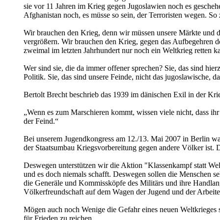
sie vor 11 Jahren im Krieg gegen Jugoslawien noch es gescheh
Afghanistan noch, es müsse so sein, der Terroristen wegen. So 
Wir brauchen den Krieg, denn wir müssen unsere Märkte und den
vergrößern. Wir brauchen den Krieg, gegen das Aufbegehren de
zweimal im letzten Jahrhundert nur noch ein Weltkrieg retten k
Wer sind sie, die da immer offener sprechen? Sie, das sind hi
Politik. Sie, das sind unsere Feinde, nicht das jugoslawische, d
Bertolt Brecht beschrieb das 1939 im dänischen Exil in der Krie
„Wenn es zum Marschieren kommt, wissen viele nicht, dass ihr F
der Feind.“
Bei unserem Jugendkongress am 12./13. Mai 2007 in Berlin wa
der Staatsumbau Kriegsvorbereitung gegen andere Völker ist. Do
Deswegen unterstützen wir die Aktion "Klassenkampf statt Welt
und es doch niemals schafft. Deswegen sollen die Menschen seh
die Generäle und Kommissköpfe des Militärs und ihre Handlang
Völkerfreundschaft auf dem Wagen der Jugend und der Arbeite
Mögen auch noch Wenige die Gefahr eines neuen Weltkrieges s
für Frieden zu reichen.