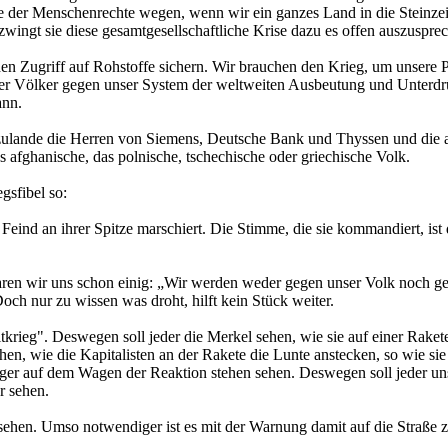
e der Menschenrechte wegen, wenn wir ein ganzes Land in die Steinze
zwingt sie diese gesamtgesellschaftliche Krise dazu es offen auszuspre
 Zugriff auf Rohstoffe sichern. Wir brauchen den Krieg, um unsere Pr
r Völker gegen unser System der weltweiten Ausbeutung und Unterdrück
ann.
erzulande die Herren von Siemens, Deutsche Bank und Thyssen und die 
as afghanische, das polnische, tschechische oder griechische Volk.
gsfibel so:
eind an ihrer Spitze marschiert. Die Stimme, die sie kommandiert, ist 
ren wir uns schon einig: „Wir werden weder gegen unser Volk noch ge
ch nur zu wissen was droht, hilft kein Stück weiter.
krieg". Deswegen soll jeder die Merkel sehen, wie sie auf einer Raket
en, wie die Kapitalisten an der Rakete die Lunte anstecken, so wie sie
er auf dem Wagen der Reaktion stehen sehen. Deswegen soll jeder uns
r sehen.
ehen. Umso notwendiger ist es mit der Warnung damit auf die Straße