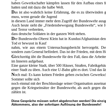
haben Gewerkschafter kämpfen lassen für den Aufbau eines fr
hatten und mit dazu die halbe Welt.
D
as ist also wahrlich keine Erfahrung, die es zu überwinden
muss, wenn gerade die Jugend
in diesem Land immer mehr dem Zugriff der Bundeswehr ausgese
Auch heute sieht die „Friedensbewegung Bundeswehr“, wie He
und Terror verbreiten,
dass deutsche Soldaten in der ganzen Welt stehen.
D
er Bundeswehr-Oberst Klein hat in Kundus/Afghanistan den 
Tod er bewusst in Kauf
nahm, wie aus einem Untersuchungsbericht hervorgeht. Der 
sondern zum General befördert. Das ist der Frieden, mit dem
G
leichzeitig übt die Bundeswehr für den Fall, dass die Arbei
im Inneren aufgebaut.
Eine ganze kleine Stadt, über 500 Häuser, Straßen, Fabrikgeb
einer Stadt zu üben. Auch eine U-Bahn gibt es dort. Und das lä
N
och mal: Es kann keinen Frieden geben zwischen Gewerkschaf
Sommer sollte sich
noch einmal mit der Beschlusslage seiner Organisation auseina
gegen die Kriegseinsätze der Bundeswehr, als auch gegen di
zählen ist.
Diese Gespräche müssen sofort abgebrochen werden! Die einzig
Abkommens, also der sofortigen Auflösung der Bundeswehr!