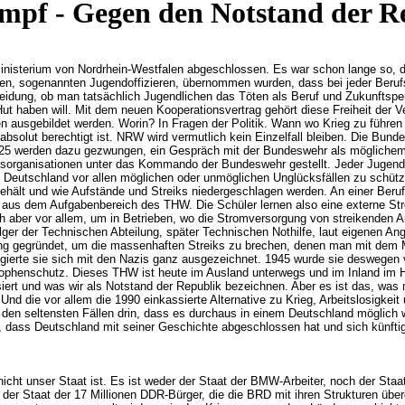
mpf - Gegen den Notstand der R
nisterium von Nordrhein-Westfalen abgeschlossen. Es war schon lange so, da
daten, sogenannten Jugendoffizieren, übernommen wurden, dass bei jeder Beru
tscheidung, ob man tatsächlich Jugendlichen das Töten als Beruf und Zukunfts
t haben will. Mit dem neuen Kooperationsvertrag gehört diese Freiheit der Ve
n ausgebildet werden. Worin? In Fragen der Politik. Wann wo Krieg zu führen
bsolut berechtigt ist. NRW wird vermutlich kein Einzelfall bleiben. Die Bund
 25 werden dazu gezwungen, ein Gespräch mit der Bundeswehr als möglichem 
lfsorganisationen unter das Kommando der Bundeswehr gestellt. Jeder Jugendl
ie Deutschland vor allen möglichen oder unmöglichen Unglücksfällen zu schü
behält und wie Aufstände und Streiks niedergeschlagen werden. An einer Beruf
aus dem Aufgabenbereich des THW. Die Schüler lernen also eine externe Strom
ch aber vor allem, um in Betrieben, wo die Stromversorgung von streikenden A
er der Technischen Abteilung, später Technischen Nothilfe, laut eigenen Ang
ng gegründet, um die massenhaften Streiks zu brechen, denen man mit dem Mil
ngierte sie sich mit den Nazis ganz ausgezeichnet. 1945 wurde sie deswegen 
rophenschutz. Dieses THW ist heute im Ausland unterwegs und im Inland im 
iert und was wir als Notstand der Republik bezeichnen. Aber es ist das, was 
Und die vor allem die 1990 einkassierte Alternative zu Krieg, Arbeitslosigkei
n den seltensten Fällen drin, dass es durchaus in einem Deutschland möglich w
in, dass Deutschland mit seiner Geschichte abgeschlossen hat und sich künfti
 nicht unser Staat ist. Es ist weder der Staat der BMW-Arbeiter, noch der Sta
t der Staat der 17 Millionen DDR-Bürger, die die BRD mit ihren Strukturen übe