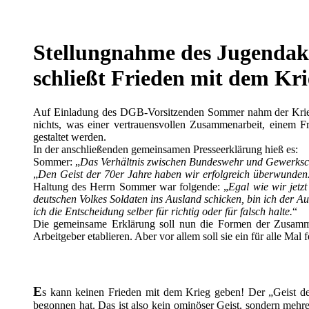
Stellungnahme des Jugendak
schließt Frieden mit dem Kri
Auf Einladung des DGB-Vorsitzenden Sommer nahm der Kriegs
nichts, was einer vertrauensvollen Zusammenarbeit, einem 
gestaltet werden.
In der anschließenden gemeinsamen Presseerklärung hieß es:
Sommer: „
Das Verhältnis zwischen Bundeswehr und Gewerkschaft
„
Den Geist der 70er Jahre haben wir erfolgreich überwunden
Haltung des Herrn Sommer war folgende: „
Egal wie wir jetz
deutschen Volkes Soldaten ins Ausland schicken, bin ich der A
ich die Entscheidung selber für richtig oder für falsch halte.
“
Die gemeinsame Erklärung soll nun die Formen der Zusammen
Arbeitgeber etablieren. Aber vor allem soll sie ein für alle M
E
s kann keinen Frieden mit dem Krieg geben! Der „Geist der 
begonnen hat. Das ist also kein ominöser Geist, sondern mehr